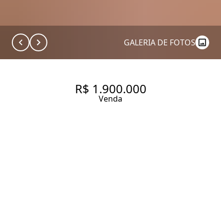
GALERIA DE FOTOS
R$ 1.900.000
Venda
APARTAMENTO COM 180.0 M²,
À VENDA NO BAIRRO CIDADE
SÃO FRANCISCO.
180 m² Área útil
180 m² Área total
3 Dormitórios
2 Suítes
5 Banheiros
3 Vagas