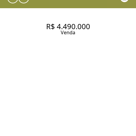
R$ 4.490.000
Venda
CASA CLÁSSICA E ELEGANTE
NO JARDIM PAULISTA
CONFORTO E SOFISTICAÇÃO
362 m² Área construída
338 m² Área total
5 Dormitórios
4 Suítes
6 Banheiros
4 Vagas
Entrar em contato