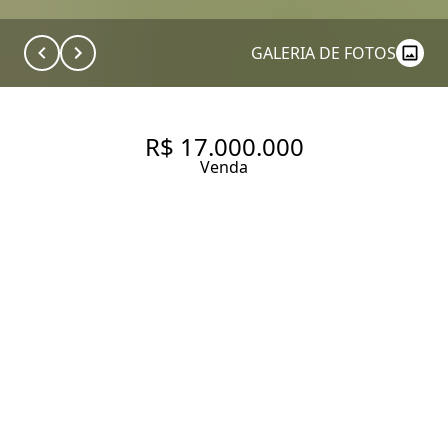
GALERIA DE FOTOS
R$ 17.000.000
Venda
CASA EM RUA FECHADA
1216 m² Área construída
1700 m² Área total
4 Dormitórios
4 Suítes
12 Vagas
Entrar em contato
Solicitar visita