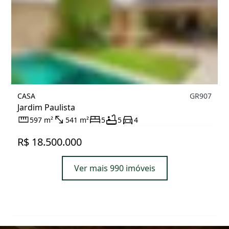
CASA
GR907
Jardim Paulista
597 m²
541 m²
5
5
4
R$ 18.500.000
Ver mais 990 imóveis