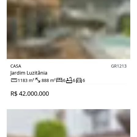
CASA
GR1213
Jardim Luzitânia
1183 m²
888 m²
6
6
6
R$ 42.000.000