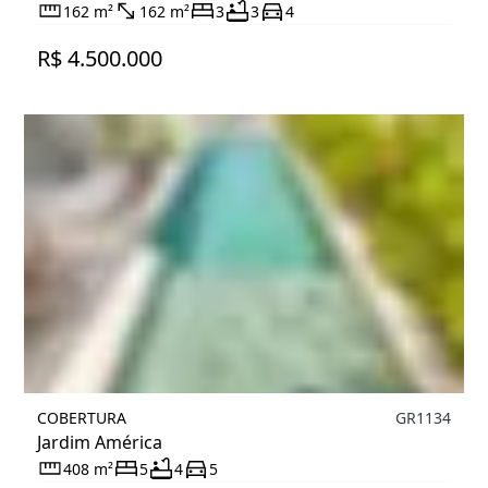
162 m²
162 m²
3
3
4
R$ 4.500.000
COBERTURA
GR1134
Jardim América
408 m²
5
4
5