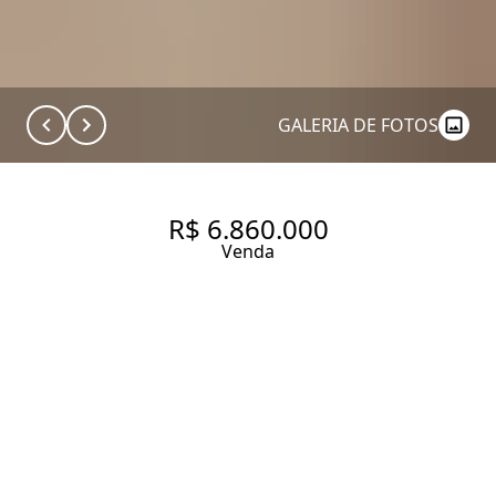
GALERIA DE FOTOS
R$ 6.860.000
Venda
APARTAMENTO À VENDA EM
MOEMA | 250 M² | 4 SUÍTES |
5 VAGAS
250 m² Área útil
4 Dormitórios
4 Suítes
6 Banheiros
4 Vagas