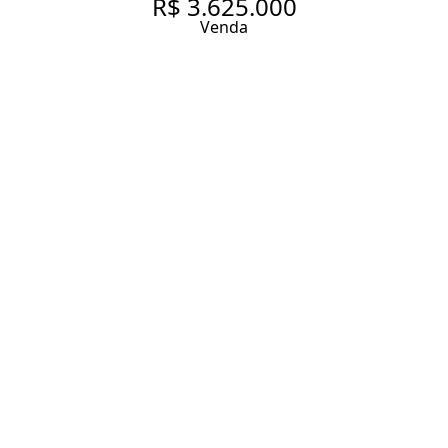
R$ 3.625.000
Venda
APARTAMENTO COM 163.0 M²,
À VENDA NO BAIRRO VILA
MARIANA.
163 m² Área útil
3 Dormitórios
1 Suíte
4 Banheiros
2 Vagas
Entrar em contato
Solicitar visita
Código do Imóvel:
GR1923