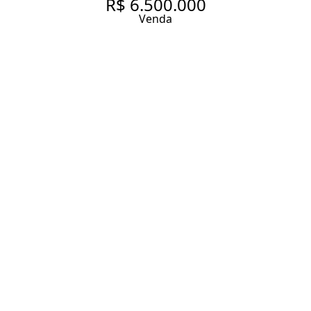
R$ 6.500.000
Venda
APARTAMENTO COM 221.0 M²,
À VENDA NO BAIRRO MOEMA
PÁSSAROS.
221 m² Área útil
4 Dormitórios
2 Suítes
4 Banheiros
4 Vagas
Entrar em contato
Solicitar visita
Código do Imóvel:
GR814