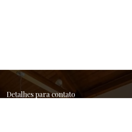
Detalhes para contato
EQUIPE GREEN REAL ESTATE
Endereço
RUA FERNANDES COELHO, 85 - 9º ANDAR - PINHEIROS
WhatsApp
(11) 95176-2742