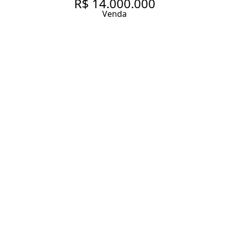
R$ 14.000.000
Venda
APARTAMENTO COM 288.0 M²,
À VENDA NO BAIRRO ITAIM
BIBI.
288 m² Área útil
3 Dormitórios
3 Suítes
4 Vagas
Entrar em contato
Solicitar visita
Código do Imóvel:
GR585