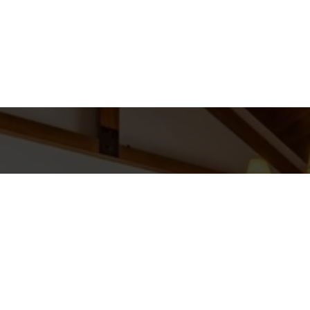
Detal
conta
EQUIPE GR
Endereço