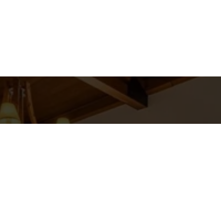
hes para
Entre em Con
Nome
to
E-mail
EEN REAL ESTATE