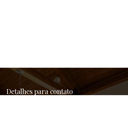
Detalhes para contato
EQUIPE GREEN REAL ESTATE
Endereço
RUA FERNANDES COELHO, 85 - 9º ANDAR - PINHEIROS
WhatsApp
(11) 95176-2742