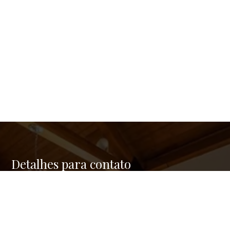
Detalhes para contato
EQUIPE GREEN REAL ESTATE
Endereço
RUA FERNANDES COELHO, 85 - 9º ANDAR - PINHEIROS
WhatsApp
(11) 95176-2742