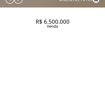
R$ 6.500.000
Venda
APARTAMENTO VILA NOVA
CONCEIÇÃO
167 m² Área útil
167 m² Área total
2 Suítes
3 Vagas
Entrar em contato
Solicitar visita
Código do Imóvel:
GR113