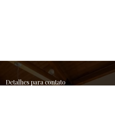
Detalhes para contato
EQUIPE GREEN REAL ESTATE
Endereço
RUA FERNANDES COELHO, 85 - 9º ANDAR - PINHEIROS
WhatsApp
(11) 95176-2742