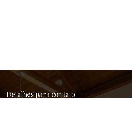
Detalhes para contato
EQUIPE GREEN REAL ESTATE
Endereço
RUA FERNANDES COELHO, 85 - 9º ANDAR - PINHEIROS
WhatsApp
(11) 95176-2742