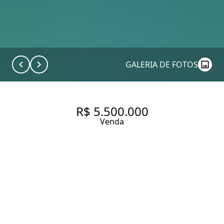
GALERIA DE FOTOS
R$ 5.500.000
Venda
CASA DE CONDOMÍNIO COM 3
QUARTOS SENDO 3 SUÍTES À
VENDA NO BAIRRO MOEMA.
212 m² Área construída
289 m² Área total