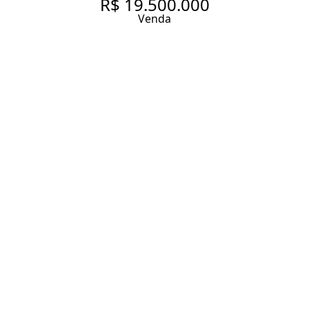
R$ 19.500.000
Venda
CASA DE CONDOMÍNIO COM
925.0 M², À VENDA NO BAIRRO
ALTO DE PINHEIROS.
925 m² Área construída
4 Dormitórios
4 Suítes
8 Vagas
Entrar em contato
Solicitar visita
Código do Imóvel:
GR1266