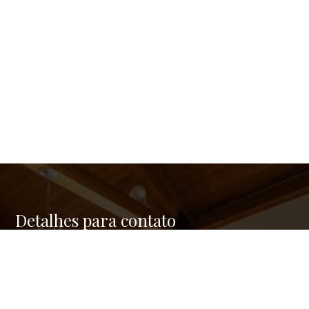
Detalhes para contato
EQUIPE GREEN REAL ESTATE
Endereço
RUA FERNANDES COELHO, 85 - 9º ANDAR - PINHEIROS
WhatsApp
(11) 95176-2742