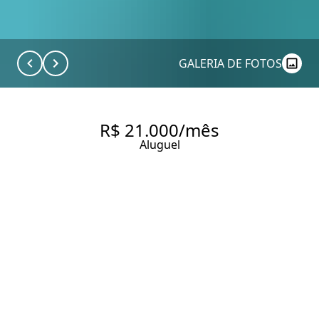
GALERIA DE FOTOS
R$ 21.000/mês
Aluguel
COBERTURA EXCLUSIVA NA
VILA NOVA CONCEIÇÃO PARA
LOCAÇÃO
205 m² Área útil
1 Dormitório
1 Suíte
4 Vagas