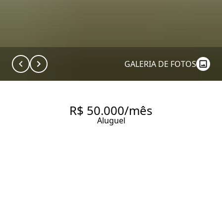
GALERIA DE FOTOS
R$ 50.000/mês
Aluguel
LUXUOSO APARTAMENTO
DUPLEX NO CONDOMÍNIO
PLACE DES VOSGES
534 m² Área útil
4 Dormitórios
4 Suítes