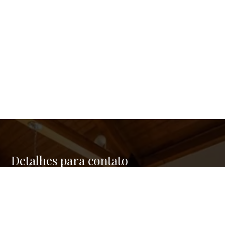
Detalhes para contato
EQUIPE GREEN REAL ESTATE
Endereço
RUA FERNANDES COELHO, 85 - 9º ANDAR - PINHEIROS
WhatsApp
(11) 95176-2742